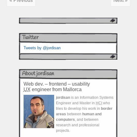
« Previous
Next »
Twitter
Tweets by @jordisan
About jordisan
Web dev. – frontend – usability
UX
engineer from Mallorca
jordisan
is an Information Systems
Engineer and Master in
HCI
who
tries to develop his work in
border
areas
between
human and
computers
, and between
research and professional
projects.