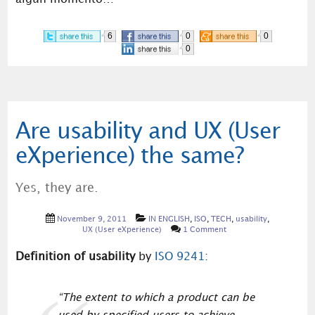
6
0
0
0
Are usability and UX (User
eXperience) the same?
Yes, they are.
November 9, 2011
IN ENGLISH
,
ISO
,
TECH
,
usability
,
UX (User eXperience)
1 Comment
Definition of usability
by
ISO 9241
:
“The extent to which a product can be