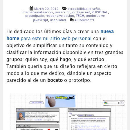
March 20, 2012
accesibilidad
,
diseño
,
internacionalización
,
Javascript
,
jordisan.net
,
PERSONAL
,
prototipado
,
responsive design
,
TECH
,
unobtrusive
javascript
,
usabilidad
4 Comments
He dedicado los últimos días a crear una
nueva
home
para este mi sitio web personal
con el
objetivo de simplificar un tanto su contenido y
clasificar la información disponible en tres grandes
grupos: quién soy, qué hago, y qué escribo.
También quería que su diseño reflejara en cierto
modo a lo que me dedico, dándole un aspecto
parecido al de un
boceto
o prototipo.