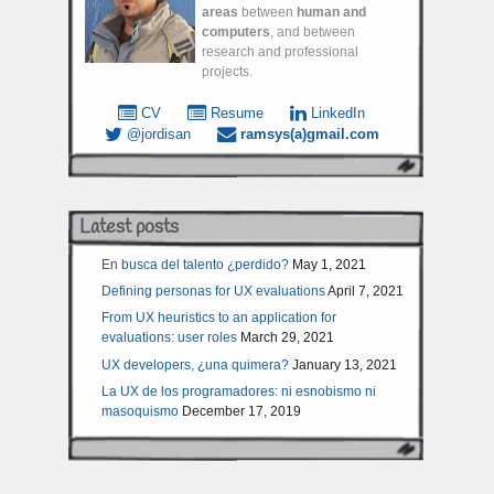
areas
between
human and
computers
, and between
research and professional
projects.
CV
Resume
LinkedIn
@jordisan
ramsys(a)gmail.com
Latest posts
En busca del talento ¿perdido?
May 1, 2021
Defining personas for UX evaluations
April 7, 2021
From UX heuristics to an application for
evaluations: user roles
March 29, 2021
UX developers, ¿una quimera?
January 13, 2021
La UX de los programadores: ni esnobismo ni
masoquismo
December 17, 2019