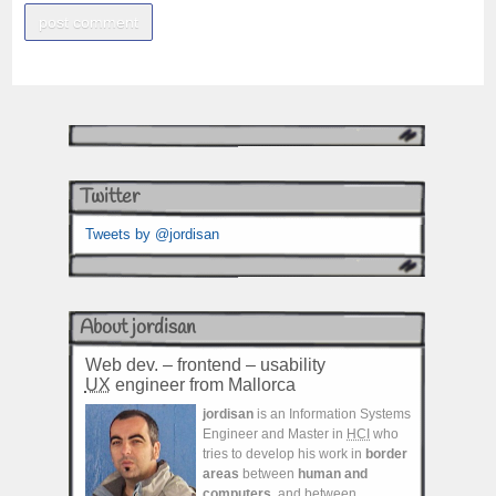
Twitter
Tweets by @jordisan
About jordisan
Web dev. – frontend – usability
UX
engineer from Mallorca
jordisan
is an Information Systems
Engineer and Master in
HCI
who
tries to develop his work in
border
areas
between
human and
computers
, and between