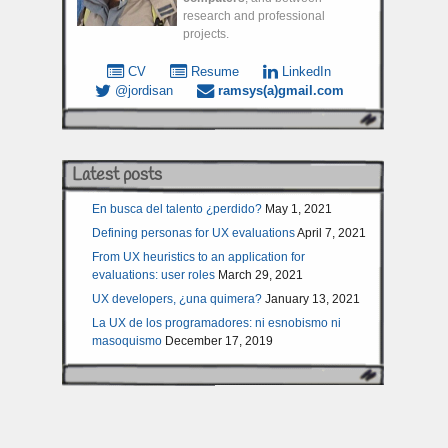
research and professional
projects.
CV
Resume
LinkedIn
@jordisan
ramsys(a)gmail.com
Latest posts
En busca del talento ¿perdido?
May 1, 2021
Defining personas for UX evaluations
April 7, 2021
From UX heuristics to an application for
evaluations: user roles
March 29, 2021
UX developers, ¿una quimera?
January 13, 2021
La UX de los programadores: ni esnobismo ni
masoquismo
December 17, 2019