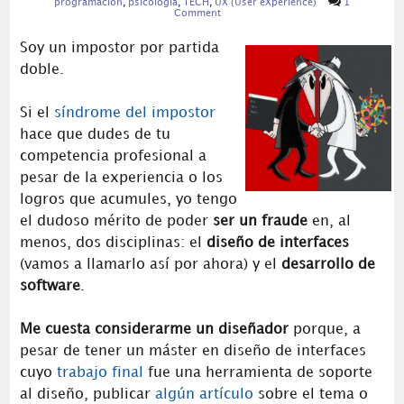
programación
,
psicología
,
TECH
,
UX (User eXperience)
1
Comment
Soy un impostor por partida
doble.
Si el
síndrome del impostor
hace que dudes de tu
competencia profesional a
pesar de la experiencia o los
logros que acumules, yo tengo
el dudoso mérito de poder
ser un fraude
en, al
menos, dos disciplinas: el
diseño de interfaces
(vamos a llamarlo así por ahora) y el
desarrollo de
software
.
Me cuesta considerarme un diseñador
porque, a
pesar de tener un máster en diseño de interfaces
cuyo
trabajo final
fue una herramienta de soporte
al diseño, publicar
algún artículo
sobre el tema o