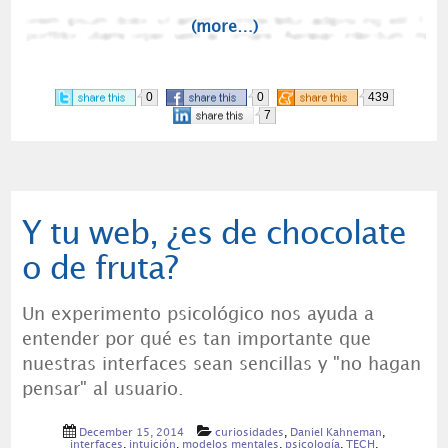
(more…)
0
0
439
7
Y tu web, ¿es de chocolate
o de fruta?
Un experimento psicológico nos ayuda a
entender por qué es tan importante que
nuestras interfaces sean sencillas y "no hagan
pensar" al usuario.
December 15, 2014
curiosidades
,
Daniel Kahneman
,
interfaces
,
intuición
,
modelos mentales
,
psicología
,
TECH
,