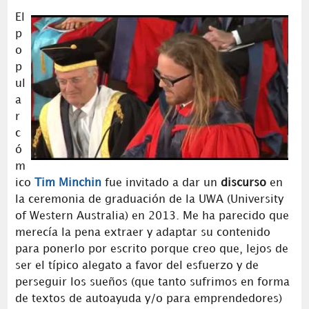
El
p
o
p
ul
a
r
c
ó
m
ico
Tim Minchin
fue invitado a dar un
discurso
en
la ceremonia de graduación de la UWA (University
of Western Australia) en 2013. Me ha parecido que
merecía la pena extraer y adaptar su contenido
para ponerlo por escrito porque creo que, lejos de
ser el típico alegato a favor del esfuerzo y de
perseguir los sueños (que tanto sufrimos en forma
de textos de autoayuda y/o para emprendedores)