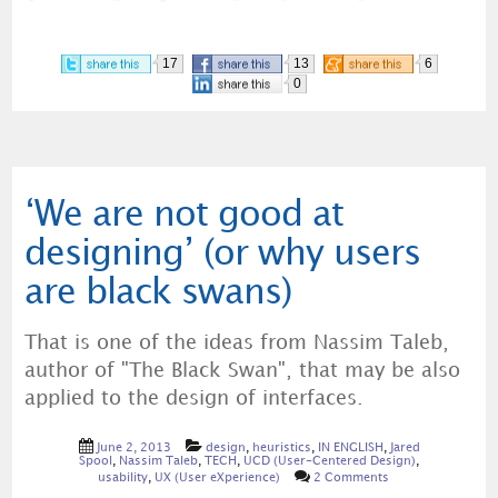
17
13
6
0
‘We are not good at
designing’ (or why users
are black swans)
That is one of the ideas from Nassim Taleb,
author of "The Black Swan", that may be also
applied to the design of interfaces.
June 2, 2013
design
,
heuristics
,
IN ENGLISH
,
Jared
Spool
,
Nassim Taleb
,
TECH
,
UCD (User-Centered Design)
,
usability
,
UX (User eXperience)
2 Comments