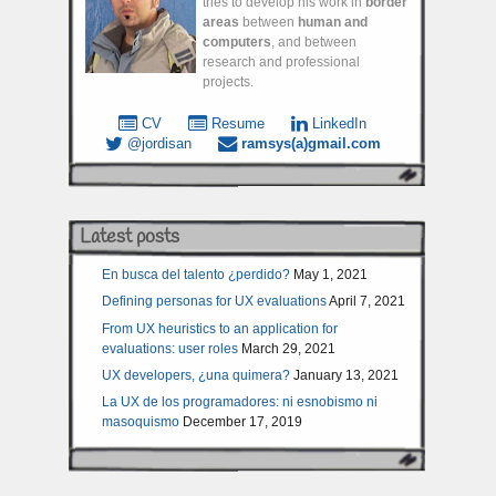
tries to develop his work in
border
areas
between
human and
computers
, and between
research and professional
projects.
CV
Resume
LinkedIn
@jordisan
ramsys(a)gmail.com
Latest posts
En busca del talento ¿perdido?
May 1, 2021
Defining personas for UX evaluations
April 7, 2021
From UX heuristics to an application for
evaluations: user roles
March 29, 2021
UX developers, ¿una quimera?
January 13, 2021
La UX de los programadores: ni esnobismo ni
masoquismo
December 17, 2019