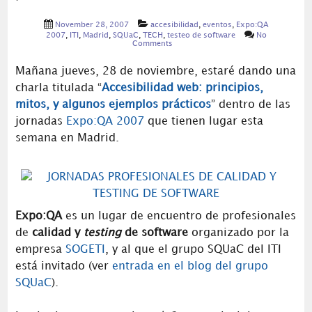
November 28, 2007
accesibilidad
,
eventos
,
Expo:QA
2007
,
ITI
,
Madrid
,
SQUaC
,
TECH
,
testeo de software
No
Comments
Mañana jueves, 28 de noviembre, estaré dando una
charla titulada “
Accesibilidad web: principios,
mitos, y algunos ejemplos prácticos
” dentro de las
jornadas
Expo:QA 2007
que tienen lugar esta
semana en Madrid.
Expo:QA
es un lugar de encuentro de profesionales
de
calidad y
testing
de software
organizado por la
empresa
SOGETI
, y al que el grupo SQUaC del ITI
está invitado (ver
entrada en el blog del grupo
SQUaC
).