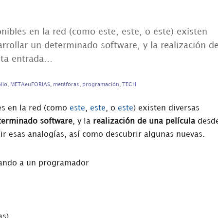
nibles en la red (como este, este, o este) existen
arrollar un determinado software, y la realización d
esta entrada…
llo
,
METAeuFORiAS
,
metáforas
,
programación
,
TECH
es en la red (como
este
,
este
, o
este
) existen diversas
eterminado software
, y la
realización de una película
desd
nir esas analogías, así como descubrir algunas nuevas.
as)