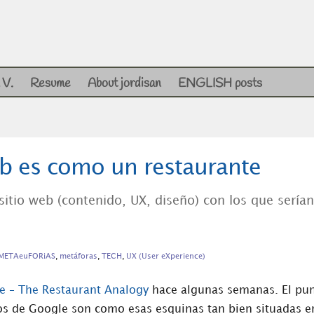
 V.
Resume
About jordisan
ENGLISH posts
b es como un restaurante
itio web (contenido, UX, diseño) con los que serían
METAeuFORiAS
,
metáforas
,
TECH
,
UX (User eXperience)
e – The Restaurant Analogy
hace algunas semanas. El pu
dos de Google son como esas esquinas tan bien situadas e