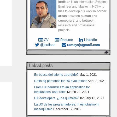
jordisan
is an Information Systems
Engineer and Master in
HCI
who
tries to develop his work in
border
areas
between
human and
computers
, and between
research and professional
projects.
CV
Resume
LinkedIn
@jordisan
ramsys(a)gmail.com
Latest posts
En busca del talento ¿perdido?
May 1, 2021
Defining personas for UX evaluations
April 7, 2021
From UX heuristics to an application for
evaluations: user roles
March 29, 2021
UX developers, ¿una quimera?
January 13, 2021
La UX de los programadores: ni esnobismo ni
masoquismo
December 17, 2019