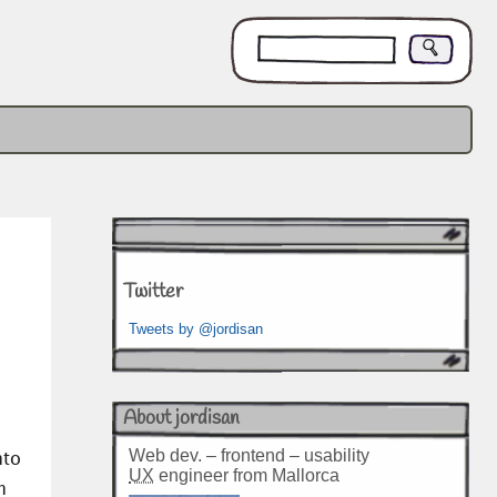
Twitter
Tweets by @jordisan
About jordisan
Web dev. – frontend – usability
nto
UX
engineer from Mallorca
n