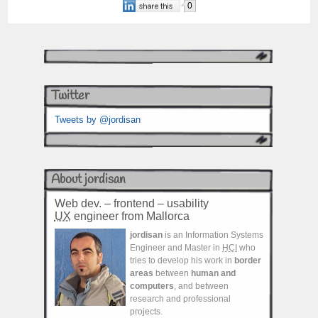
0
Twitter
Tweets by @jordisan
About jordisan
Web dev. – frontend – usability
UX
engineer from Mallorca
jordisan
is an Information Systems
Engineer and Master in
HCI
who
tries to develop his work in
border
areas
between
human and
computers
, and between
research and professional
projects.