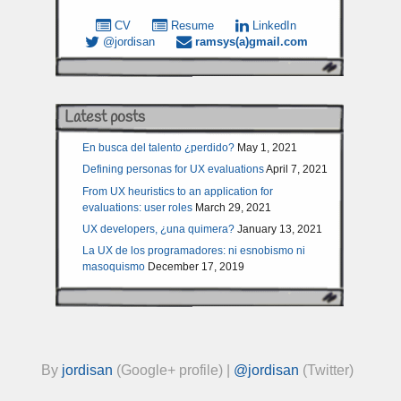
CV
Resume
LinkedIn
@jordisan
ramsys(a)gmail.com
Latest posts
En busca del talento ¿perdido?
May 1, 2021
Defining personas for UX evaluations
April 7, 2021
From UX heuristics to an application for
evaluations: user roles
March 29, 2021
UX developers, ¿una quimera?
January 13, 2021
La UX de los programadores: ni esnobismo ni
masoquismo
December 17, 2019
By
jordisan
(Google+ profile) |
@jordisan
(Twitter)