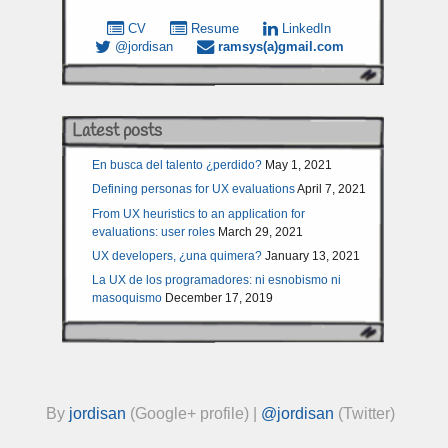
CV
Resume
LinkedIn
@jordisan
ramsys(a)gmail.com
Latest posts
En busca del talento ¿perdido?
May 1, 2021
Defining personas for UX evaluations
April 7, 2021
From UX heuristics to an application for
evaluations: user roles
March 29, 2021
UX developers, ¿una quimera?
January 13, 2021
La UX de los programadores: ni esnobismo ni
masoquismo
December 17, 2019
By
jordisan
(Google+ profile) |
@jordisan
(Twitter)