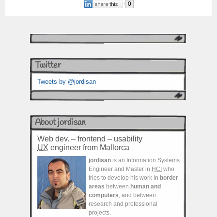
0
Twitter
Tweets by @jordisan
About jordisan
Web dev. – frontend – usability
UX
engineer from Mallorca
jordisan
is an Information Systems
Engineer and Master in
HCI
who
tries to develop his work in
border
areas
between
human and
computers
, and between
research and professional
projects.