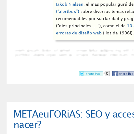
Jakob Nielsen
, el más popular gurú de
(“alertbox”)
sobre diversos temas rela
recomendables por su claridad y pragm
(“diez principales … “), como el de
10 
errores de diseño web
(¡los de 1996!).
0
METAeuFORiAS: SEO y accesi
nacer?