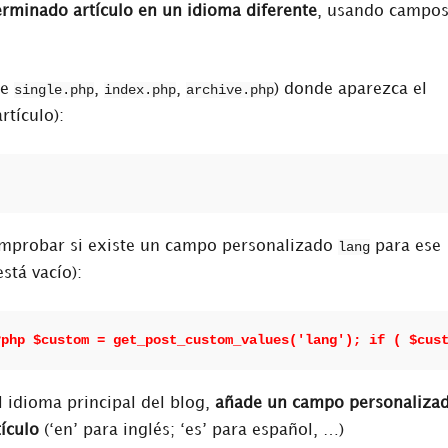
rminado artículo en un idioma diferente
, usando campo
te
single.php
,
index.php
,
archive.php
) donde aparezca el
rtículo):
omprobar si existe un campo personalizado
lang
para ese
stá vacío):
?php $custom = get_post_custom_values('lang'); if ( $cus
l idioma principal del blog,
añade un campo personaliza
tículo
(‘en’ para inglés; ‘es’ para español, …)