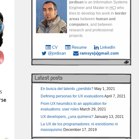
jordisan
is an Information Systems
Engineer and Master in
HCI
who
tries to develop his work in
border
areas
between
human and
computers
, and between
research and professional
projects.
CV
Resume
LinkedIn
@jordisan
ramsys(a)gmail.com
Latest posts
En busca del talento ¿perdido?
May 1, 2021
s
Defining personas for UX evaluations
April 7, 2021
rse
From UX heuristics to an application for
evaluations: user roles
March 29, 2021
UX developers, ¿una quimera?
January 13, 2021
La UX de los programadores: ni esnobismo ni
masoquismo
December 17, 2019