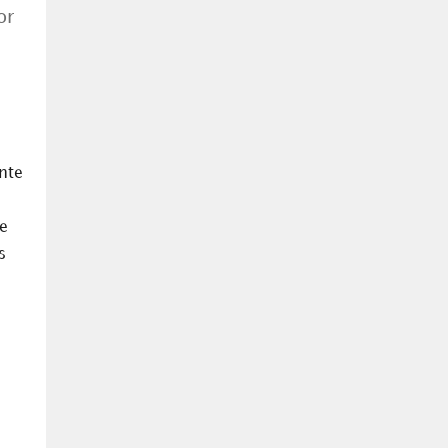
or
nte
e
s