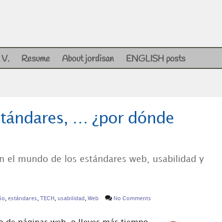
 V.
Resume
About jordisan
ENGLISH posts
estándares, … ¿por dónde
en el mundo de los estándares web, usabilidad y
ño
,
estándares
,
TECH
,
usabilidad
,
Web
No Comments