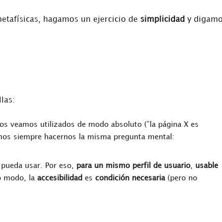
metafísicas, hagamos un ejercicio de
simplicidad
y digam
las:
los veamos utilizados de modo absoluto (“la página X es
íamos siempre hacernos la misma pregunta mental:
e pueda usar. Por eso,
para un mismo perfil de usuario
,
usable
ro modo, la
accesibilidad
es
condición necesaria
(pero no