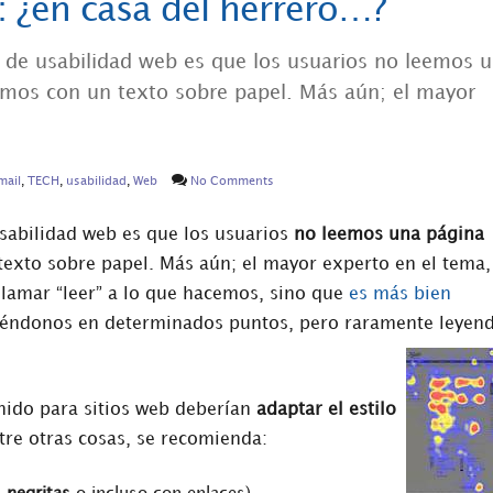
: ¿en casa del herrero…?
s de usabilidad web es que los usuarios no leemos 
mos con un texto sobre papel. Más aún; el mayor
mail
,
TECH
,
usabilidad
,
Web
No Comments
usabilidad web es que los usuarios
no leemos una página
texto sobre papel. Más aún; el mayor experto en el tema,
 llamar “leer” a lo que hacemos, sino que
es más bien
teniéndonos en determinados puntos, pero raramente leyen
nido para sitios web deberían
adaptar el estilo
ntre otras cosas, se recomienda: