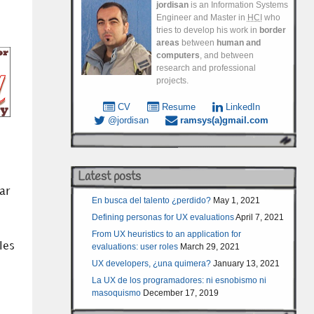
jordisan
is an Information Systems
Engineer and Master in
HCI
who
tries to develop his work in
border
areas
between
human and
computers
, and between
research and professional
projects.
CV
Resume
LinkedIn
@jordisan
ramsys(a)gmail.com
Latest posts
ar
En busca del talento ¿perdido?
May 1, 2021
Defining personas for UX evaluations
April 7, 2021
From UX heuristics to an application for
les
evaluations: user roles
March 29, 2021
UX developers, ¿una quimera?
January 13, 2021
La UX de los programadores: ni esnobismo ni
masoquismo
December 17, 2019