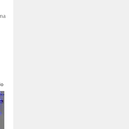
una
do