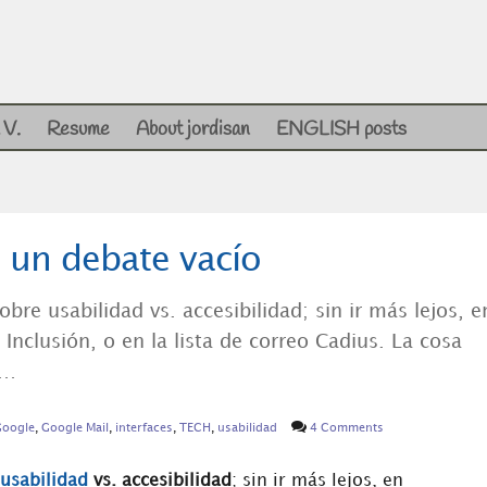
 V.
Resume
About jordisan
ENGLISH posts
: un debate vacío
bre usabilidad vs. accesibilidad; sin ir más lejos, e
Inclusión, o en la lista de correo Cadius. La cosa
a…
oogle
,
Google Mail
,
interfaces
,
TECH
,
usabilidad
4 Comments
usabilidad
vs. accesibilidad
; sin ir más lejos, en