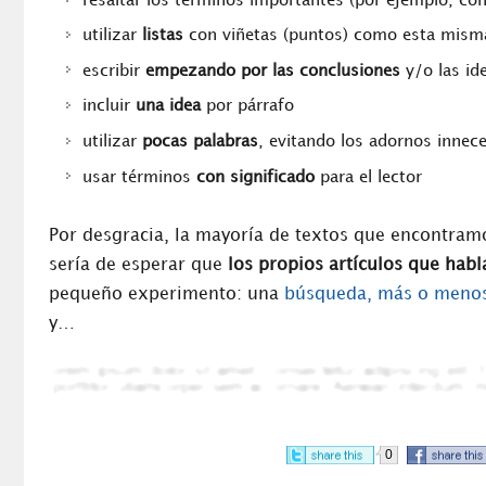
resaltar los términos importantes (por ejemplo, co
utilizar
listas
con viñetas (puntos) como esta mism
escribir
empezando por las conclusiones
y/o las id
incluir
una idea
por párrafo
utilizar
pocas palabras
, evitando los adornos innec
usar términos
con significado
para el lector
Por desgracia, la mayoría de textos que encontramo
sería de esperar que
los propios artículos que hab
pequeño experimento: una
búsqueda, más o menos
y…
0