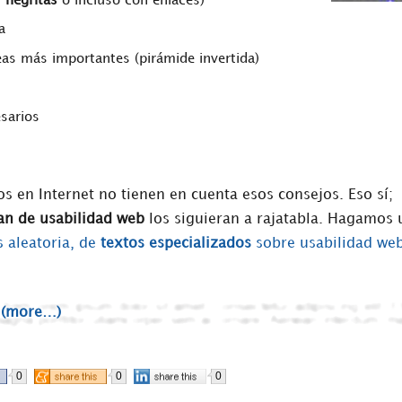
n
negritas
o incluso con enlaces)
a
eas más importantes (pirámide invertida)
esarios
s en Internet no tienen en cuenta esos consejos. Eso sí;
lan de usabilidad web
los siguieran a rajatabla. Hagamos 
 aleatoria, de
textos especializados
sobre usabilidad we
(more…)
0
0
0