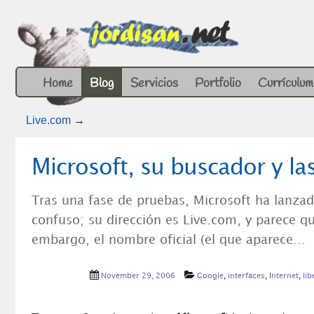
Home
Blog
Servicios
Portfolio
Currículum
Live.com
→
Microsoft, su buscador y la
Tras una fase de pruebas, Microsoft ha lanza
confuso; su dirección es Live.com, y parece q
embargo, el nombre oficial (el que aparece…
November 29, 2006
Google
,
interfaces
,
Internet
,
lib