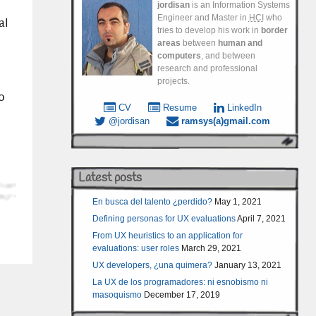
jordisan
is an Information Systems
Engineer and Master in
HCI
who
al
tries to develop his work in
border
areas
between
human and
computers
, and between
research and professional
projects.
o
CV
Resume
LinkedIn
n
@jordisan
ramsys(a)gmail.com
Latest posts
En busca del talento ¿perdido?
May 1, 2021
Defining personas for UX evaluations
April 7, 2021
From UX heuristics to an application for
evaluations: user roles
March 29, 2021
UX developers, ¿una quimera?
January 13, 2021
La UX de los programadores: ni esnobismo ni
masoquismo
December 17, 2019