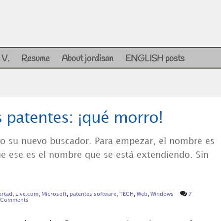
 V.
Resume
About jordisan
ENGLISH posts
s patentes: ¡qué morro!
do su nuevo buscador. Para empezar, el nombre es
ue ese es el nombre que se está extendiendo. Sin
ertad
,
Live.com
,
Microsoft
,
patentes software
,
TECH
,
Web
,
Windows
7
Comments