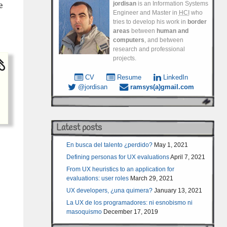
jordisan
is an Information Systems
e
Engineer and Master in
HCI
who
tries to develop his work in
border
areas
between
human and
computers
, and between
research and professional
projects.
CV
Resume
LinkedIn
@jordisan
ramsys(a)gmail.com
Latest posts
En busca del talento ¿perdido?
May 1, 2021
Defining personas for UX evaluations
April 7, 2021
From UX heuristics to an application for
evaluations: user roles
March 29, 2021
UX developers, ¿una quimera?
January 13, 2021
La UX de los programadores: ni esnobismo ni
masoquismo
December 17, 2019