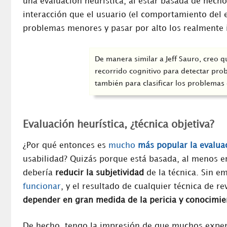
una evaluación heurística, al estar basada de hech
interacción que el usuario (el comportamiento del e
problemas menores y pasar por alto los realmente 
De manera similar a Jeff Sauro, creo 
recorrido cognitivo para detectar pro
también para clasificar los problemas
Evaluación heurística, ¿técnica objetiva?
¿Por qué entonces es
mucho
más popular la evaluac
usabilidad? Quizás porque está basada, al menos en 
debería
reducir la subjetividad
de la técnica. Sin e
funcionar
, y el resultado de cualquier técnica de re
depender en gran medida de la pericia y conocimie
De hecho, tengo la impresión de que muchos exper