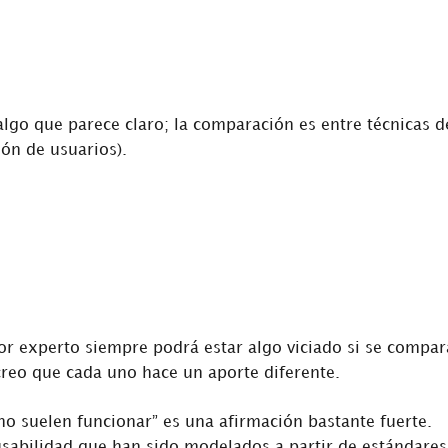
algo que parece claro; la comparación es entre técnicas d
ión de usuarios).
or experto siempre podrá estar algo viciado si se compar
creo que cada uno hace un aporte diferente.
“no suelen funcionar” es una afirmación bastante fuerte.
sabilidad que han sido modelados a partir de estándares