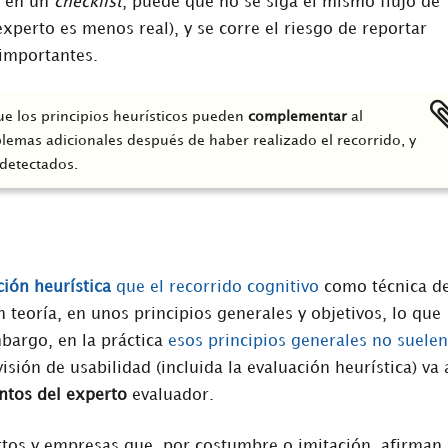
o en un
checklist
, puede que no se siga el mismo flujo de
xperto es menos real), y se corre el riesgo de reportar
importantes.
que los principios heurísticos pueden
complementar
al
blemas adicionales después de haber realizado el recorrido, y
 detectados.
ión heurística
que el recorrido cognitivo
como técnica d
teoría, en unos principios generales y objetivos, lo que
mbargo, en la práctica
esos principios generales no suelen
visión de usabilidad (incluida la evaluación heurística) va 
ntos del experto
evaluador.
tos y empresas que, por costumbre o imitación, afirman