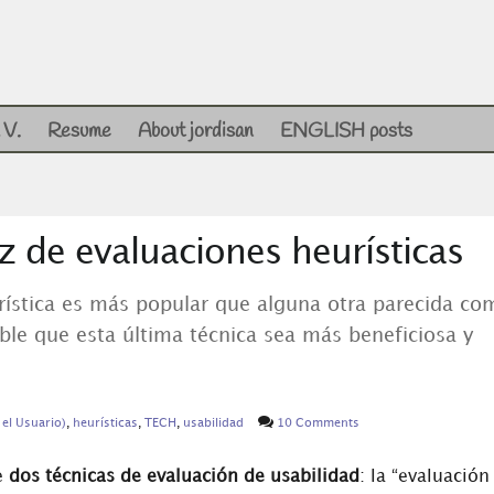
 V.
Resume
About jordisan
ENGLISH posts
z de evaluaciones heurísticas
rística es más popular que alguna otra parecida co
ible que esta última técnica sea más beneficiosa y
el Usuario)
,
heurísticas
,
TECH
,
usabilidad
10 Comments
e
dos técnicas de evaluación de usabilidad
: la “evaluación