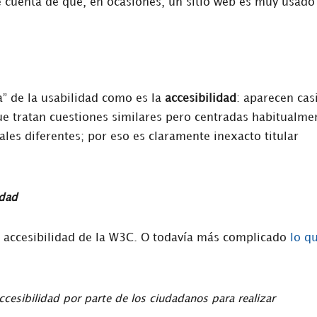
 cuenta de que, en ocasiones, un sitio web es muy usado
” de la usabilidad como es la
accesibilidad
: aparecen cas
e tratan cuestiones similares pero centradas habitualme
ales diferentes; por eso es claramente inexacto titular
idad
de accesibilidad de la W3C. O todavía más complicado
lo q
 accesibilidad por parte de los ciudadanos para realizar