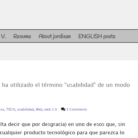
 V.
Resume
About jordisan
ENGLISH posts
e ha utilizado el término "usabilidad" de un modo
ces
,
TECH
,
usabilidad
,
Web
,
web 2.0
3 Comments
alta decir que por desgracia) en uno de esos que, sin
 cualquier producto tecnológico para que parezca lo