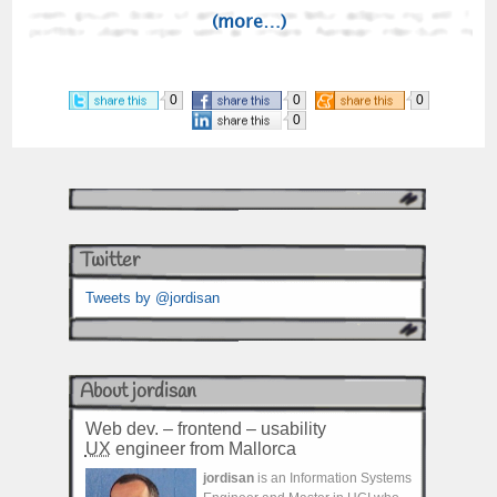
(more…)
0
0
0
0
Twitter
Tweets by @jordisan
About jordisan
Web dev. – frontend – usability
UX
engineer from Mallorca
jordisan
is an Information Systems