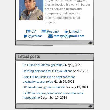
Engineer and Master in
HCI
who
tries to develop his work in
border
areas
between
human and
computers
, and between
research and professional
projects.
CV
Resume
LinkedIn
@jordisan
ramsys(a)gmail.com
Latest posts
En busca del talento ¿perdido?
May 1, 2021
Defining personas for UX evaluations
April 7, 2021
From UX heuristics to an application for
evaluations: user roles
March 29, 2021
UX developers, ¿una quimera?
January 13, 2021
La UX de los programadores: ni esnobismo ni
masoquismo
December 17, 2019