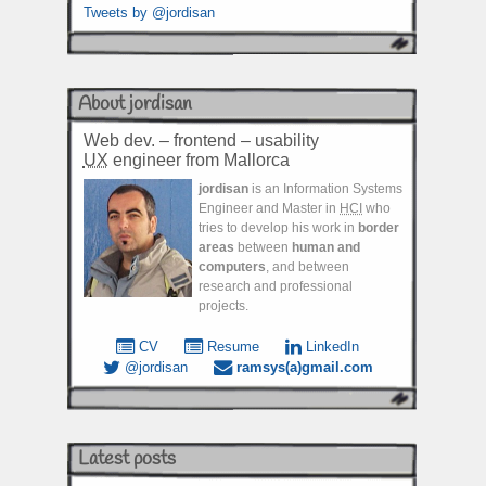
Tweets by @jordisan
About jordisan
Web dev. – frontend – usability
UX
engineer from Mallorca
jordisan
is an Information Systems
Engineer and Master in
HCI
who
tries to develop his work in
border
areas
between
human and
computers
, and between
research and professional
projects.
CV
Resume
LinkedIn
@jordisan
ramsys(a)gmail.com
Latest posts