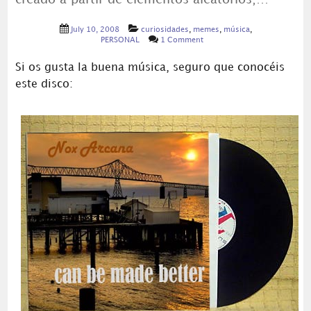
July 10, 2008
curiosidades
,
memes
,
música
,
PERSONAL
1 Comment
Si os gusta la buena música, seguro que conocéis
este disco: