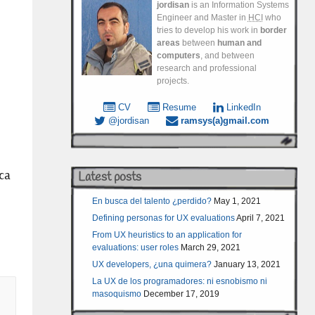
jordisan
is an Information Systems
Engineer and Master in
HCI
who
tries to develop his work in
border
areas
between
human and
computers
, and between
research and professional
projects.
CV
Resume
LinkedIn
@jordisan
ramsys(a)gmail.com
Latest posts
ca
En busca del talento ¿perdido?
May 1, 2021
Defining personas for UX evaluations
April 7, 2021
From UX heuristics to an application for
evaluations: user roles
March 29, 2021
UX developers, ¿una quimera?
January 13, 2021
La UX de los programadores: ni esnobismo ni
masoquismo
December 17, 2019