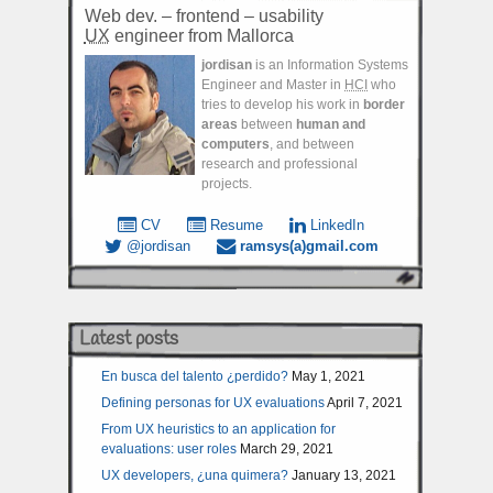
Web dev. – frontend – usability
UX
engineer from Mallorca
jordisan
is an Information Systems
Engineer and Master in
HCI
who
tries to develop his work in
border
areas
between
human and
computers
, and between
research and professional
projects.
CV
Resume
LinkedIn
@jordisan
ramsys(a)gmail.com
Latest posts
En busca del talento ¿perdido?
May 1, 2021
Defining personas for UX evaluations
April 7, 2021
From UX heuristics to an application for
evaluations: user roles
March 29, 2021
UX developers, ¿una quimera?
January 13, 2021