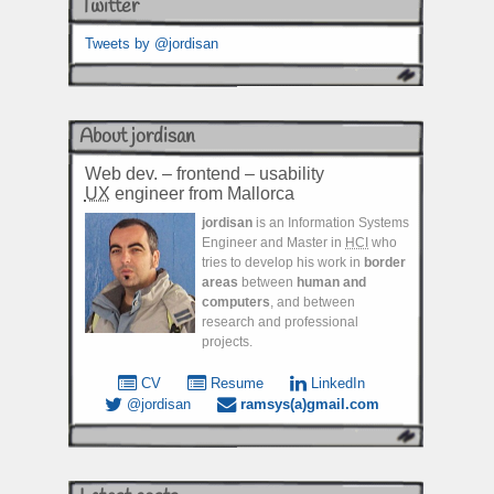
Twitter
Tweets by @jordisan
About jordisan
Web dev. – frontend – usability
UX
engineer from Mallorca
jordisan
is an Information Systems
Engineer and Master in
HCI
who
tries to develop his work in
border
areas
between
human and
computers
, and between
research and professional
projects.
CV
Resume
LinkedIn
@jordisan
ramsys(a)gmail.com