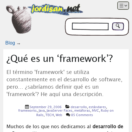
Blog
→
¿Qué es un ‘framework’?
El término 'framework' se utiliza
constantemente en el desarrollo de software,
pero... ¿sabríamos definir qué es un
'framework'? He aquí una descripción.
September 29, 2006
desarrollo
,
estándares
,
frameworks
,
Java
,
JavaServer Faces
,
metáforas
,
MVC
,
Ruby on
Rails
,
TECH
,
Web
85 Comments
Muchos de los que nos dedicamos al
desarrollo de